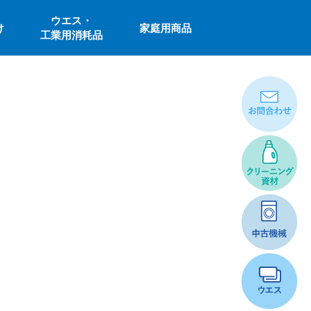
ウエス・
け
家庭用商品
工業用消耗品
お問い合わ
せ
クリーニン
グ資材
中古機械