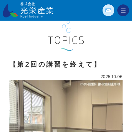
お問
メニ
株式会社光栄
い合
ュー
わせ
産業 Koei
Industry
TOPICS
【第2回の講習を終えて】
2025.10.06