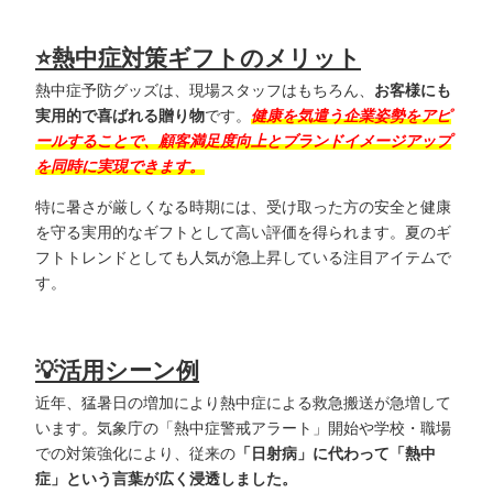
⭐️熱中症対策ギフトのメリット
熱中症予防グッズは、現場スタッフはもちろん、
お客様にも
実用的で喜ばれる贈り物
です。
健康を気遣う企業姿勢をアピ
ールすることで、顧客満足度向上とブランドイメージアップ
を同時に実現できます。
特に暑さが厳しくなる時期には、受け取った方の安全と健康
を守る実用的なギフトとして高い評価を得られます。夏のギ
フトトレンドとしても人気が急上昇している注目アイテムで
す。
💡活用シーン例
近年、猛暑日の増加により熱中症による救急搬送が急増して
います。気象庁の「熱中症警戒アラート」開始や学校・職場
での対策強化により、従来の
「日射病」に代わって「熱中
症」という言葉が広く浸透しました。