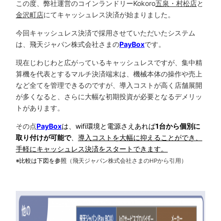
この度、弊社運営のコインランドリーKokoro
五泉・村松店
と
金沢町店
にてキャッシュレス決済が始まりました。
今回キャッシュレス決済で採用させていただいたシステム
は、飛天ジャパン株式会社さまの
PayBox
です。
現在じわじわと広がっているキャッシュレスですが、集中精
算機を代表とするマルチ決済端末は、機械本体の操作や売上
など全てを管理できるのですが、導入コストが高く店舗展開
が多くなると、さらに大幅な初期投資が必要となるデメリッ
トがあります。
その点
PayBox
は、
wifi環境と電源さえあれば
1台から個別に
取り付けが可能で
、
導入コストを大幅に抑えることができ、
手軽にキャッシュレス決済をスタートできます。
※比較は下図を参照
（飛天ジャパン株式会社さまのHPから引用）