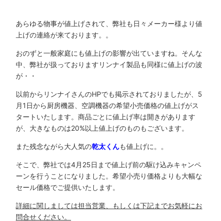
あらゆる物事が値上げされて、弊社も日々メーカー様より値
上げの連絡が来ております。。
おのずと一般家庭にも値上げの影響が出ていますね。そんな
中、弊社が扱っておりますリンナイ製品も同様に値上げの波
が・・
以前からリンナイさんのHPでも掲示されておりましたが、5
月1日から厨房機器、空調機器の希望小売価格の値上げがス
タートいたします。商品ごとに値上げ率は開きがあります
が、大きなものは20%以上値上げのものもございます。
また残念ながら大人気の
乾太くん
も値上げに。。
そこで、弊社では4月25日まで値上げ前の駆け込みキャンペ
ーンを行うことになりました。希望小売り価格よりも大幅な
セール価格でご提供いたします。
詳細に関しましては
担当営業、もしくは下記までお気軽にお
問合せください。