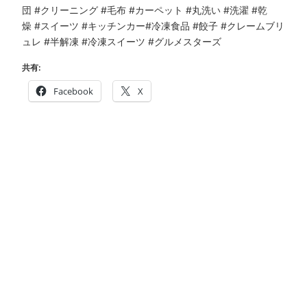
団
#クリーニング
#毛布
#カーペット
#丸洗い
#洗濯
#乾
燥
#スイーツ
#キッチンカー
#冷凍食品
#餃子
#クレームブリ
ュレ
#半解凍
#冷凍スイーツ
#グルメスターズ
共有:
Facebook
X