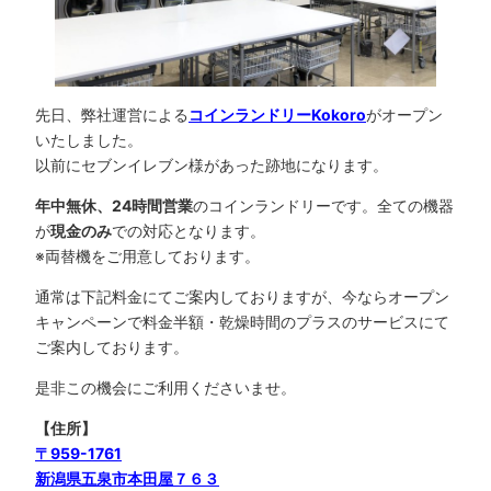
先日、弊社運営による
コインランドリーKokoro
がオープン
いたしました。
以前にセブンイレブン様があった跡地になります。
年中無休、24時間営業
のコインランドリーです。全ての機器
が
現金のみ
での対応となります。
※両替機をご用意しております。
通常は下記料金にてご案内しておりますが、今ならオープン
キャンペーンで料金半額・乾燥時間のプラスのサービスにて
ご案内しております。
是非この機会にご利用くださいませ。
【住所】
〒959-1761
新潟県
五泉市本田屋７６３